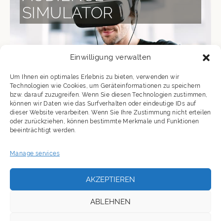
SIMULATOR
Einwilligung verwalten
Um Ihnen ein optimales Erlebnis zu bieten, verwenden wir
Technologien wie Cookies, um Geräteinformationen zu speichern
bzw. darauf zuzugreifen. Wenn Sie diesen Technologien zustimmen,
können wir Daten wie das Surfverhalten oder eindeutige IDs auf
dieser Website verarbeiten. Wenn Sie Ihre Zustimmung nicht erteilen
oder zurückziehen, können bestimmte Merkmale und Funktionen
beeinträchtigt werden.
How does it feel to present in front of 1000
spectators?
Manage services
AKZEPTIEREN
LIKE THIS!
ABLEHNEN