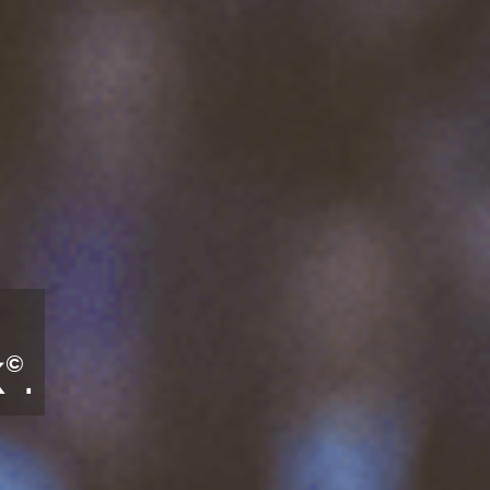
©
K
.