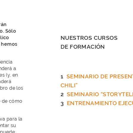
rán
o. Sólo
NUESTROS CURSOS
lico
 hemos
DE FORMACIÓN
iencia
nderá a
es (y, en
SEMINARIO DE PRESEN
nderá
CHILI”
bro de los
SEMINARIO “STORYTEL
e de cómo
ENTRENAMIENTO EJEC
iva para la
ntar su
 puede