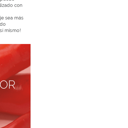
ilizado con
je sea más
edo
 sí mismo!
YOR