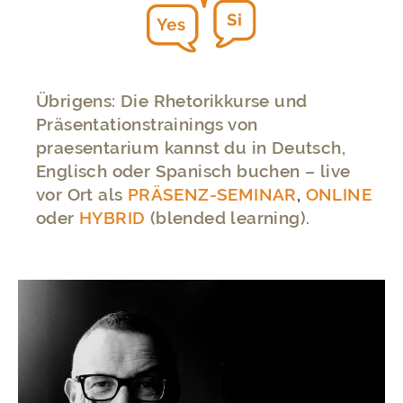
Übrigens: Die Rhetorikkurse und
Präsentationstrainings von
praesentarium kannst du in Deutsch,
Englisch oder Spanisch buchen – live
vor Ort als
PRÄSENZ-SEMINAR
,
ONLINE
oder
HYBRID
(blended learning).