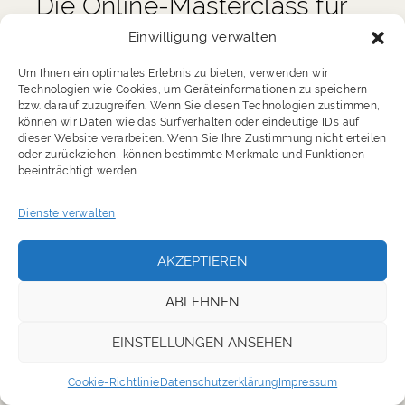
Die Online-Masterclass für
überzeugende virtuelle
Einwilligung verwalten
Präsentationen
Um Ihnen ein optimales Erlebnis zu bieten, verwenden wir
Technologien wie Cookies, um Geräteinformationen zu speichern
bzw. darauf zuzugreifen. Wenn Sie diesen Technologien zustimmen,
Was ändert sich eigentlich, wenn das Publikum nicht
können wir Daten wie das Surfverhalten oder eindeutige IDs auf
vor der eigenen Nase, sondern vor dem Monitor
dieser Website verarbeiten. Wenn Sie Ihre Zustimmung nicht erteilen
sitzt? Das fragen sich heute viele Präsentatorinnen
oder zurückziehen, können bestimmte Merkmale und Funktionen
und Präsentatoren. Denn die Welt hat sich verändert:
beeinträchtigt werden.
Online-Meetings sind omnipräsent und werden
bleiben. Und damit auch die Präsentationen, die
Dienste verwalten
nicht mehr live, sondern virtuell stattfinden. Aber wie
geht das? Und wie geht es dir damit? Beim Blick in
das schwarze Loch, das sich Kamera nennt? Keine
AKZEPTIEREN
Reaktion des Publikums, zumindest nicht vor Ort. Wir
wissen oftmals nicht, ob die Menschen da draußen
ABLEHNEN
aufmerksam lauschen, lachen, schlafen oder sich
langweilen. Umso wichtiger: Zu wissen, wie man
EINSTELLUNGEN ANSEHEN
auch im Netz selbstbewusst überzeugt. Diese Online
Masterclass wird dir helfen, deine Online-
Cookie-Richtlinie
Datenschutzerklärung
Impressum
Kommunikation auf ein nächstes Level zu bringen.