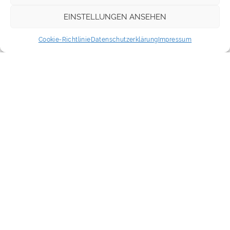
EINSTELLUNGEN ANSEHEN
Hamburg
Cookie-Richtlinie
Datenschutzerklärung
Impressum
AUSGEBUCHT!
09./10.12.2018
Hamburg
AUSGEBUCHT!