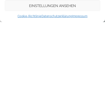
EINSTELLUNGEN ANSEHEN
Cookie-Richtlinie
Datenschutzerklärung
Impressum
„In der Schule hat meine Lehrerin gesagt, sie kann
mich immer so schwer verstehen, weil ich nicht artig
kuliere.“ Mit dieser Kunde wartete mein Neffe vor
einigen Jahren auf und wollte von mir als Profi
wissen, was nun zu tun sei. Zunächst erklärte ich ihm,
seiner Lehrerin ginge es vermutlich um seine
Artikulation und deren
Ganzen Artikel lesen
Ganzen Artikel lesen
Kontakt
praesentarium