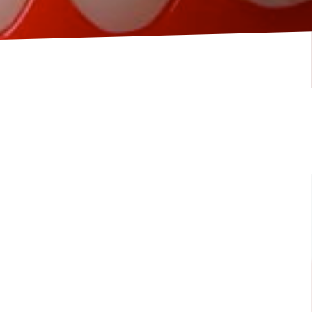
Blogpost vom 04.10.2019
Artig kulieren – wie du sofort besser
sprichst.